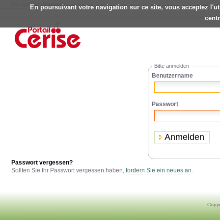
Sie sind hier:
Startseite
En poursuivant votre navigation sur ce site, vous acceptez l'u
Benutzerspezifische
centr
Werkzeuge
Direkt
zum
Inhalt
|
Direkt
zur
Bitte anmelden
Navigation
Benutzername
Passwort
Passwort vergessen?
Sollten Sie Ihr Passwort vergessen haben,
fordern Sie ein neues an
.
Copyr