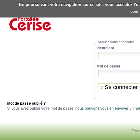
Vous êtes ici :
Accueil
En poursuivant votre navigation sur ce site, vous acceptez l'u
Outils
centr
personnels
Aller
au
contenu.
|
Aller
à
Veuillez vous connecter
la
Identifiant
navigation
Mot de passe
Mot de passe oublié ?
Si vous avez oublié votre mot de passe,
nous pouvons vous en envoyer un n
Copyr