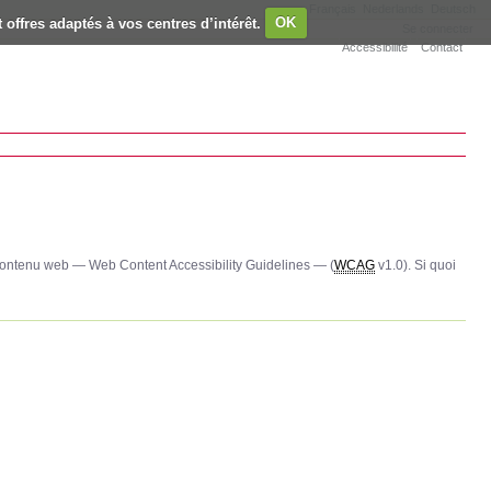
Français
Nederlands
Deutsch
 offres adaptés à vos centres d’intérêt.
OK
Se connecter
Accessibilité
Contact
e contenu web — Web Content Accessibility Guidelines — (
WCAG
v1.0). Si quoi