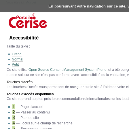
Vous êtes ici :
Accueil
En poursuivant votre navigation sur ce site, 
Outils
personnels
Aller
au
contenu.
|
Aller
à
Accessibilité
la
navigation
Taille du texte :
Grand
Normal
Petit
Ce site utilise
Open Source Content Management System Plone
, et a été con
que ce soit sur ce site n'est pas conforme avec l'accessibilité ou la validation, 
Touches d'accès
Les touches d'accès vous permettent de naviguer sur le site à l'aide de votre cl
Touches d'accès disponibles
Ce site reprend au plus près les recommandations internationales sur les touch
1
— Page d'accueil
2
— Passer au contenu
3
— Plan du site
4
— Focus sur le champ de recherche
5
— Recherche avancée