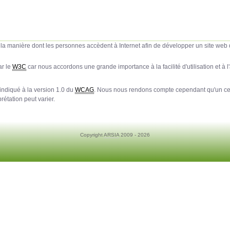
a manière dont les personnes accèdent à Internet afin de développer un site web qui 
ar le
W3C
car nous accordons une grande importance à la facilité d'utilisation et à l'
indiqué à la version 1.0 du
WCAG
. Nous nous rendons compte cependant qu'un cer
rétation peut varier.
Copyright
ARSIA
2009 - 2026