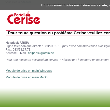
Vous êtes ici :
Accueil
En poursuivant votre navigation sur ce site, 
Outils
personnels
Aller
au
contenu.
|
Aller
à
Pour toute question ou problème Cerise veuillez con
la
navigation
Helpdesk ARSIA
Ligne téléphonique directe : 083/23.05.15
(prix d'une communication classiqu
Fax : 083/23.17.71
Adresse E Mail :
helpdesk@arsia.be
Pour une meilleure efficacité du service, n'hésitez pas à indiquer un maximum
Module de prise en main Windows
Module de prise en main MacOS