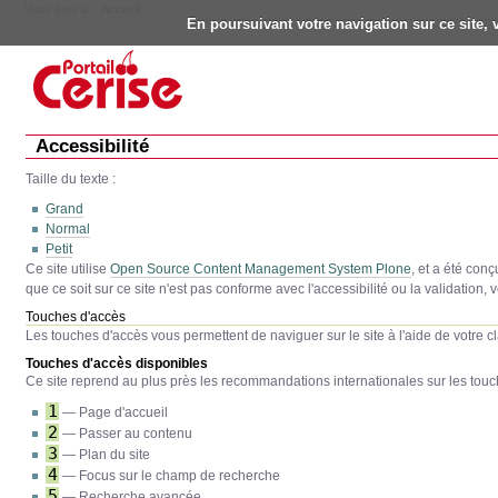
Vous êtes ici :
Accueil
En poursuivant votre navigation sur ce site, 
Outils
personnels
Aller
au
contenu.
|
Aller
à
Accessibilité
la
navigation
Taille du texte :
Grand
Normal
Petit
Ce site utilise
Open Source Content Management System Plone
, et a été con
que ce soit sur ce site n'est pas conforme avec l'accessibilité ou la validation, 
Touches d'accès
Les touches d'accès vous permettent de naviguer sur le site à l'aide de votre cl
Touches d'accès disponibles
Ce site reprend au plus près les recommandations internationales sur les touch
1
— Page d'accueil
2
— Passer au contenu
3
— Plan du site
4
— Focus sur le champ de recherche
5
— Recherche avancée