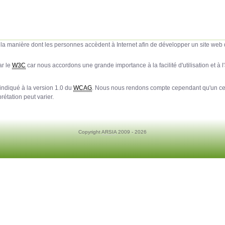
a manière dont les personnes accèdent à Internet afin de développer un site web qui 
ar le
W3C
car nous accordons une grande importance à la facilité d'utilisation et à l'
indiqué à la version 1.0 du
WCAG
. Nous nous rendons compte cependant qu'un cer
rétation peut varier.
Copyright
ARSIA
2009 - 2026