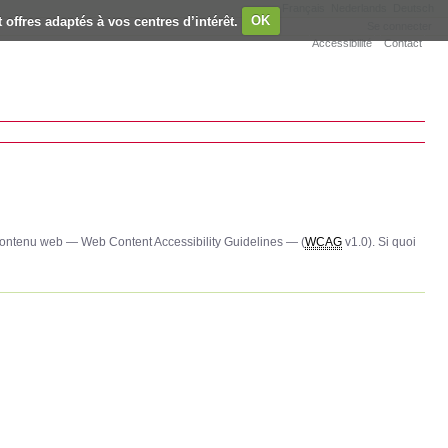
Français
Nederlands
Deutsch
 offres adaptés à vos centres d’intérêt.
OK
Se connecter
Accessibilité
Contact
e contenu web — Web Content Accessibility Guidelines — (
WCAG
v1.0). Si quoi