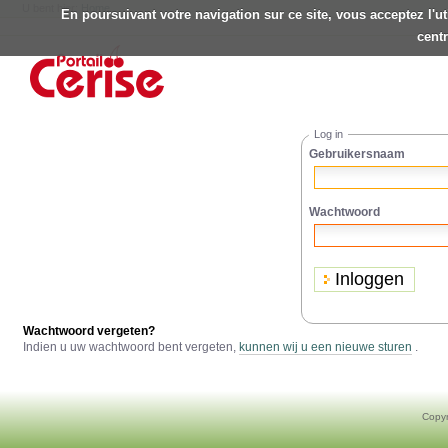
U bent hier:
Home
En poursuivant votre navigation sur ce site, vous acceptez l'u
Persoonlijke
centr
hulpmiddelen
Ga
naar
inhoud.
|
Ga
naar
Log in
navigatie
Gebruikersnaam
Wachtwoord
Wachtwoord vergeten?
Indien u uw wachtwoord bent vergeten,
kunnen wij u een nieuwe sturen
.
Copyr